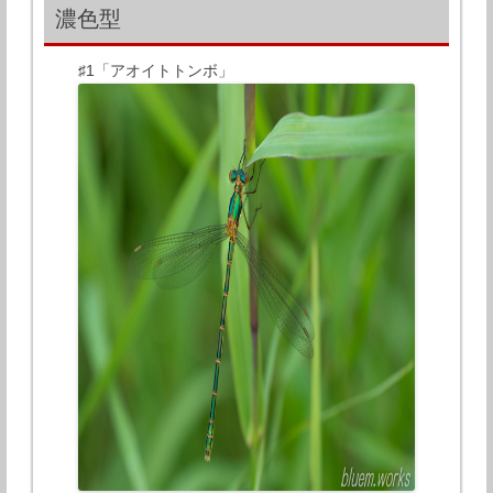
濃色型
♯1「アオイトトンボ」