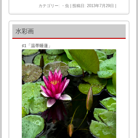
カテゴリー:
・虫
| 投稿日:
2013年7月29日
|
水彩画
♯1「温帯睡蓮」