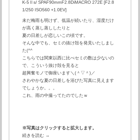
K-5Ⅱs/ SPAF90mmF2.8DiMACRO 272E [F2.8
1/250 ISO560 +1.0EV]
未だ梅雨も明けず、低温が続いたり、湿度だけ
が高く蒸し蒸ししたりと
夏の日差しが恋しいこの頃です。
そんな中でも、セミの抜け殻を発見いたしまし
た(^^
こちらでは関東以西に比べセミの数は少ないの
で、こういう抜け殻を見ると
超興奮モノで御座います＼(＾▽＾)／
さわやかな夏の日差しを浴びた写真に見えます
でしょうか。。。
これ、雨の中撮ってたのでしたｗ
※写真はクリックすると拡大します。
続きを読む
→