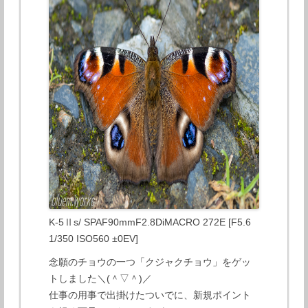
K-5Ⅱs/ SPAF90mmF2.8DiMACRO 272E [F5.6
1/350 ISO560 ±0EV]
念願のチョウの一つ「クジャクチョウ」をゲッ
トしました＼(＾▽＾)／
仕事の用事で出掛けたついでに、新規ポイント