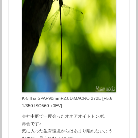
K-5Ⅱs/ SPAF90mmF2.8DiMACRO 272E [F5.6
1/350 ISO560 ±0EV]
会社中庭で一度会ったオオアオイトトンボ。
再会です♪
気に入った生育環境からはあまり離れないよう