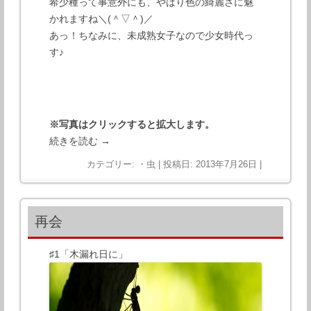
希少種って事意外にも、やはり色の綺麗さに魅
かれますね＼(＾▽＾)／
あっ！ちなみに、未成熟女子なので少女時代っ
す♪
※写真はクリックすると拡大します。
続きを読む
→
カテゴリー:
・虫
| 投稿日:
2013年7月26日
|
再会
♯1「木漏れ日に」