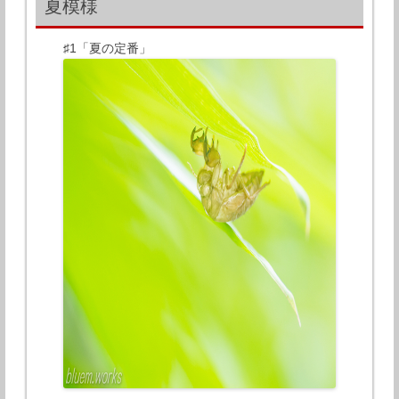
夏模様
♯1「夏の定番」