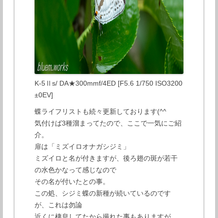
K-5Ⅱs/ DA★300mmf/4ED [F5.6 1/750 ISO3200
±0EV]
蝶ライフリストも続々更新しております(^^
気付けば3種溜まってたので、ここで一気にご紹
介。
扉は「ミズイロオナガシジミ」
ミズイロと名が付きますが、後ろ翅の斑が若干
の水色かなって感じなので
その名が付いたとの事。
この処、シジミ蝶の新種が続いているのです
が、これは勿論
近くに棲息してたから撮れた事もありますが、