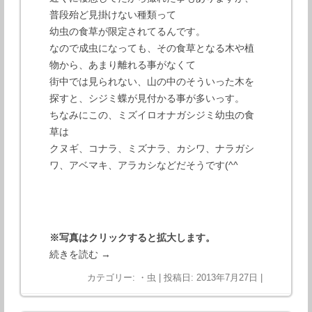
普段殆ど見掛けない種類って
幼虫の食草が限定されてるんです。
なので成虫になっても、その食草となる木や植
物から、あまり離れる事がなくて
街中では見られない、山の中のそういった木を
探すと、シジミ蝶が見付かる事が多いっす。
ちなみにこの、ミズイロオナガシジミ幼虫の食
草は
クヌギ、コナラ、ミズナラ、カシワ、ナラガシ
ワ、アベマキ、アラカシなどだそうです(^^
※写真はクリックすると拡大します。
続きを読む
→
カテゴリー:
・虫
| 投稿日:
2013年7月27日
|