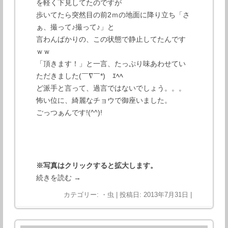
を軽く下見してたのですが
歩いてたら突然目の前2ｍの地面に降り立ち「さ
ぁ、撮って♪撮って♪」と
言わんばかりの、この状態で静止してたんです
ｗｗ
「頂きます！」と一言、たっぷり味あわせてい
ただきました(￣∇￣*)ゞｴﾍﾍ
ど派手と言って、過言ではないでしょう。。。
怖い位に、綺麗なチョウで御座いました。
ごっつぁんです!(^^)!
※写真はクリックすると拡大します。
続きを読む
→
カテゴリー:
・虫
| 投稿日:
2013年7月31日
|