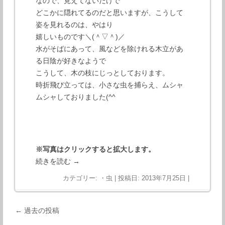
なので、見えてないだけで
どこかに隠れてるのだと思いますが、こうして
姿を見れるのは、やはり
嬉しいものです＼(＾▽＾)／
水がそばにあって、風などを除けれる木立があ
る日陰が好きなようで
こうして、木の枝にじっとしております。
時折飛び立っては、小さな虫を捕らえ、ムシャ
ムシャしておりました(^^
※写真はクリックすると拡大します。
続きを読む
→
カテゴリー:
・虫
| 投稿日:
2013年7月25日
|
投稿ナビゲーション
←
過去の投稿