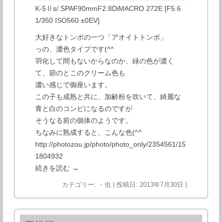
K-5Ⅱs/ SPAF90mmF2.8DiMACRO 272E [F5.6
1/350 ISO560 ±0EV]
大好きなトンボの一つ「アオイトトンボ」
っの、濃色タイプです(^^
羽化して間もないからなのか、緑の色が濃く
て、節のとこのクリーム色も
濃い感じで御座います。
この子も成熟と共に、加齢粉を吹いて、綺麗な
青と白のコンビになるのですが
そうなる前の個体のようです。
ちなみに熟成すると、こんな色(^^
http://photozou.jp/photo/photo_only/2354561/15
1804932
続きを読む
→
カテゴリー:
・虫
| 投稿日:
2013年7月30日
|