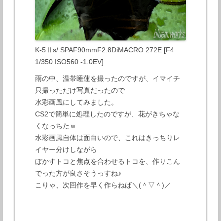
K-5Ⅱs/ SPAF90mmF2.8DiMACRO 272E [F4
1/350 ISO560 -1.0EV]
雨の中、温帯睡蓮を撮ったのですが、イマイチ
只撮っただけ写真だったので
水彩画風にしてみました。
CS2で簡単に処理したのですが、花がきちゃな
くなっちたｗ
水彩画風自体は面白いので、これはきっちりレ
イヤー分けしながら
ぼかすトコと焦点を合わせるトコを、作りこん
でった方が良さそうっすね♪
こりゃ、次回作を早く作らねば＼(＾▽＾)／