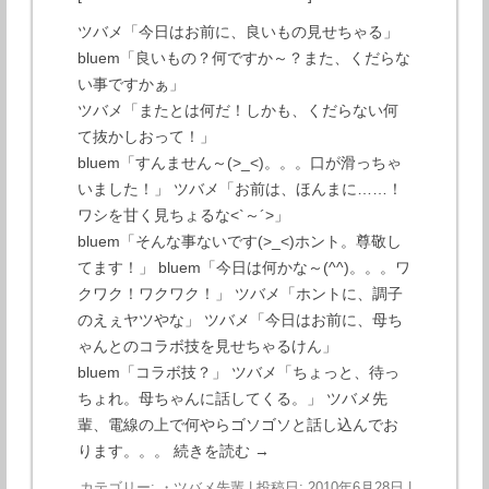
ツバメ「今日はお前に、良いもの見せちゃる」
bluem「良いもの？何ですか～？また、くだらな
い事ですかぁ」
ツバメ「またとは何だ！しかも、くだらない何
て抜かしおって！」
bluem「すんません～(>_<)。。。口が滑っちゃ
いました！」 ツバメ「お前は、ほんまに……！
ワシを甘く見ちょるな<`～´>」
bluem「そんな事ないです(>_<)ホント。尊敬し
てます！」 bluem「今日は何かな～(^^)。。。ワ
クワク！ワクワク！」 ツバメ「ホントに、調子
のえぇヤツやな」 ツバメ「今日はお前に、母ち
ゃんとのコラボ技を見せちゃるけん」
bluem「コラボ技？」 ツバメ「ちょっと、待っ
ちょれ。母ちゃんに話してくる。」 ツバメ先
輩、電線の上で何やらゴソゴソと話し込んでお
ります。。。
続きを読む
→
カテゴリー:
・ツバメ先輩
| 投稿日:
2010年6月28日
|