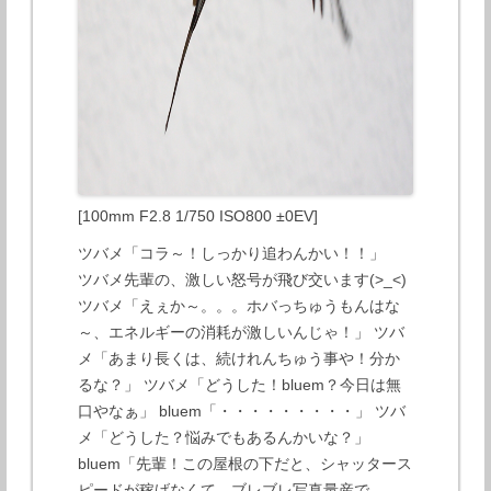
[100mm F2.8 1/750 ISO800 ±0EV]
ツバメ「コラ～！しっかり追わんかい！！」
ツバメ先輩の、激しい怒号が飛び交います(>_<)
ツバメ「えぇか～。。。ホバっちゅうもんはな
～、エネルギーの消耗が激しいんじゃ！」 ツバ
メ「あまり長くは、続けれんちゅう事や！分か
るな？」 ツバメ「どうした！bluem？今日は無
口やなぁ」 bluem「・・・・・・・・・」 ツバ
メ「どうした？悩みでもあるんかいな？」
bluem「先輩！この屋根の下だと、シャッタース
ピードが稼げなくて、ブレブレ写真量産で