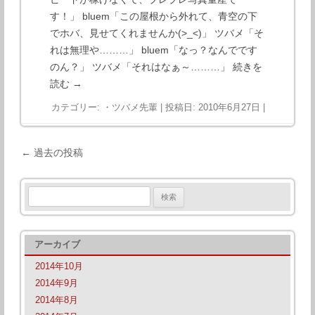
す！」 bluem「この屋根から外れて、青空の下
でホバ、見せてくれませんか(>_<)」 ツバメ「そ
れは無理や………」 bluem「なっ？なんでです
のん？」 ツバメ「それはなぁ～………」
続きを
読む
→
カテゴリー:
・ツバメ先輩
| 投稿日:
2010年6月27日
|
投稿ナビゲーション
←
過去の投稿
検
索:
アーカイブ
2014年10月
2014年9月
2014年8月