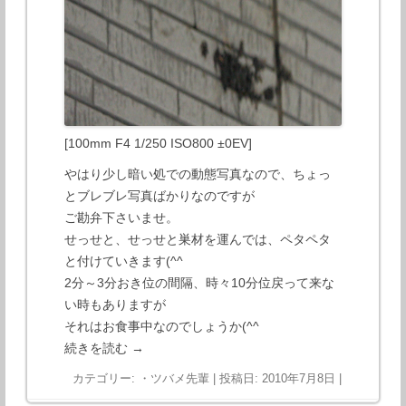
[100mm F4 1/250 ISO800 ±0EV]
やはり少し暗い処での動態写真なので、ちょっ
とブレブレ写真ばかりなのですが
ご勘弁下さいませ。
せっせと、せっせと巣材を運んでは、ペタペタ
と付けていきます(^^
2分～3分おき位の間隔、時々10分位戻って来な
い時もありますが
それはお食事中なのでしょうか(^^
続きを読む
→
カテゴリー:
・ツバメ先輩
| 投稿日:
2010年7月8日
|