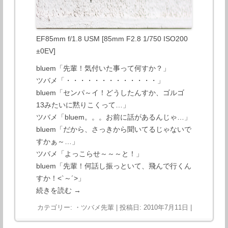
EF85mm f/1.8 USM [85mm F2.8 1/750 ISO200
±0EV]
bluem「先輩！気付いた事って何すか？」
ツバメ「・・・・・・・・・・・・・」
bluem「センパ～イ！どうしたんすか、ゴルゴ
13みたいに黙りこくって…」
ツバメ「bluem。。。お前に話があるんじゃ…」
bluem「だから、さっきから聞いてるじゃないで
すかぁ～…」
ツバメ「よっこらせ～～～と！」
bluem「先輩！何話し振っといて、飛んで行くん
すか！<`～´>」
続きを読む
→
カテゴリー:
・ツバメ先輩
| 投稿日:
2010年7月11日
|