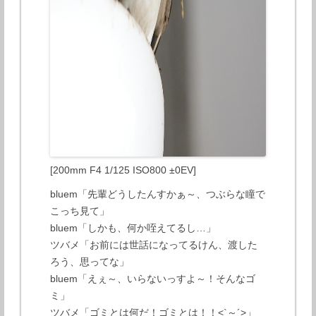
[200mm F4 1/125 ISO800 ±0EV]
bluem「先輩どうしたんすかぁ～、つぶらな瞳で
こっち見て」
bluem「しかも、何か咥えてるし…」
ツバメ「お前には世話になってるけん、渡した
ろう、思ってな」
bluem「えぇ～、いらないっすよ～！そんなゴ
ミ」
ツバメ「ゴミとは何だ！ゴミとは！！<`～´>」