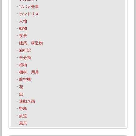
・ツバメ先輩
・ホンドリス
・人物
・動物
・夜景
・建築、構造物
・旅行記
・未分類
・植物
・機材、用具
・航空機
・花
・虫
・連動企画
・野鳥
・鉄道
・風景