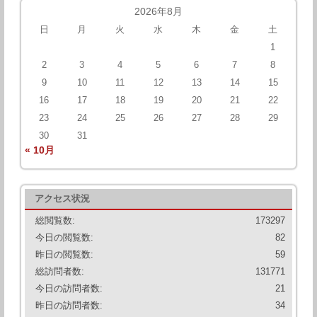
2026年8月
日
月
火
水
木
金
土
1
2
3
4
5
6
7
8
9
10
11
12
13
14
15
16
17
18
19
20
21
22
23
24
25
26
27
28
29
30
31
« 10月
アクセス状況
総閲覧数:
173297
今日の閲覧数:
82
昨日の閲覧数:
59
総訪問者数:
131771
今日の訪問者数:
21
昨日の訪問者数:
34