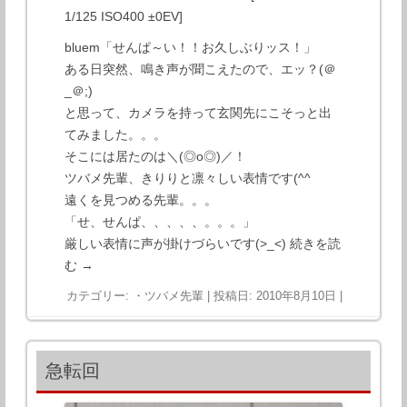
1/125 ISO400 ±0EV]
bluem「せんぱ～い！！お久しぶりッス！」
ある日突然、鳴き声が聞こえたので、エッ？(＠
_＠;)
と思って、カメラを持って玄関先にこそっと出
てみました。。。
そこには居たのは＼(◎o◎)／！
ツバメ先輩、きりりと凛々しい表情です(^^
遠くを見つめる先輩。。。
「せ、せんぱ、、、、、。。。」
厳しい表情に声が掛けづらいです(>_<)
続きを読
む
→
カテゴリー:
・ツバメ先輩
| 投稿日:
2010年8月10日
|
急転回